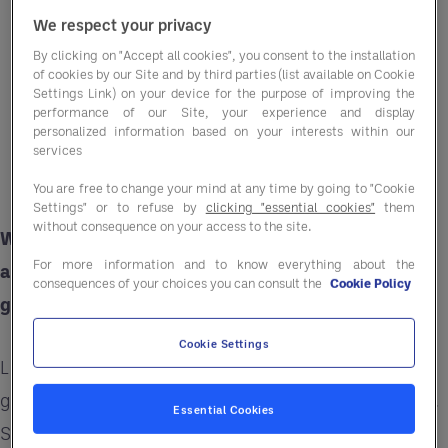
We respect your privacy
By clicking on "Accept all cookies", you consent to the installation
of cookies by our Site and by third parties (list available on Cookie
Settings Link) on your device for the purpose of improving the
performance of our Site, your experience and display
personalized information based on your interests within our
services
You are free to change your mind at any time by going to "Cookie
Settings" or to refuse by
clicking "essential cookies"
them
without consequence on your access to the site.
Wir von Entegra freuen uns, Laetitia Daufenbach
For more information and to know everything about the
als neue CEO für Kontinentaleuropa bekannt zu
consequences of your choices you can consult the
Cookie Policy
geben.
Cookie Settings
Laetitia bringt über zwei Jahrzehnte Erfahrung in
globalen Führungspositionen im Gastgewerbe mit.
Essential Cookies
Sie hat umfangreiche Erfahrungen in Europa und